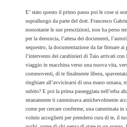
E’ stato questo il primo passo poi le cose si s
sopralluogo da parte del dott. Francesco Gabriel
nonostante le sue prescrizioni, non ha perso t
per la denuncia, l’attesa dei documenti, l’autor
sequestro, la documentazione da far firmare ai pr
l’intervento dei carabinieri di Taio arrivati con
viaggio in macchina verso una nuova vita, vers
commoventi, di te finalmente libera, spaventata
ringhiare all’avvicinarsi di una mano umana, m
subito? E poi la prima passeggiata nell’erba a
stranamente ti camminava amichevolmente accan
come per cercare conferme, una camminata in u
voluto accoglierti per prendersi cura di te, il 
occhi, come di chi pensa di stare in un sogno, 