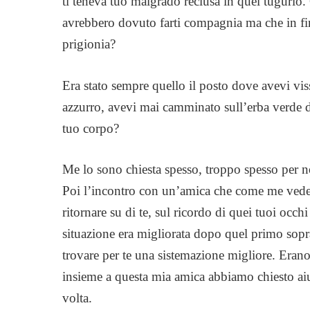
ti teneva tuo malgrado reclusa in quel tugurio. 
avrebbero dovuto farti compagnia ma che in fi
prigionia?
Era stato sempre quello il posto dove avevi viss
azzurro, avevi mai camminato sull’erba verde dei
tuo corpo?
Me lo sono chiesta spesso, troppo spesso per no
Poi l’incontro con un’amica che come me vede 
ritornare su di te, sul ricordo di quei tuoi occhi
situazione era migliorata dopo quel primo sopr
trovare per te una sistemazione migliore. Eran
insieme a questa mia amica abbiamo chiesto aiut
volta.