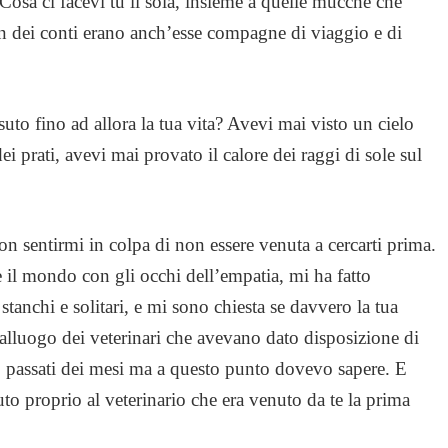
Cosa ci facevi tu li sola, insieme a quelle mucche che
n dei conti erano anch’esse compagne di viaggio e di
uto fino ad allora la tua vita? Avevi mai visto un cielo
 prati, avevi mai provato il calore dei raggi di sole sul
n sentirmi in colpa di non essere venuta a cercarti prima.
il mondo con gli occhi dell’empatia, mi ha fatto
 stanchi e solitari, e mi sono chiesta se davvero la tua
alluogo dei veterinari che avevano dato disposizione di
o passati dei mesi ma a questo punto dovevo sapere. E
o proprio al veterinario che era venuto da te la prima