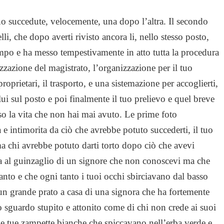
ono succedute, velocemente, una dopo l’altra. Il secondo
li, che dopo averti rivisto ancora li, nello stesso posto,
empo e ha messo tempestivamente in atto tutta la procedura
izzazione del magistrato, l’organizzazione per il tuo
oprietari, il trasporto, e una sistemazione per accoglierti,
 lui sul posto e poi finalmente il tuo prelievo e quel breve
o la vita che non hai mai avuto. Le prime foto
 e intimorita da ciò che avrebbe potuto succederti, il tuo
a chi avrebbe potuto darti torto dopo ciò che avevi
lta al guinzaglio di un signore che non conoscevi ma che
to e che ogni tanto i tuoi occhi sbirciavano dal basso
n grande prato a casa di una signora che ha fortemente
tuo sguardo stupito e attonito come di chi non crede ai suoi
le tue zampette bianche che spiccavano nell’erba verde e