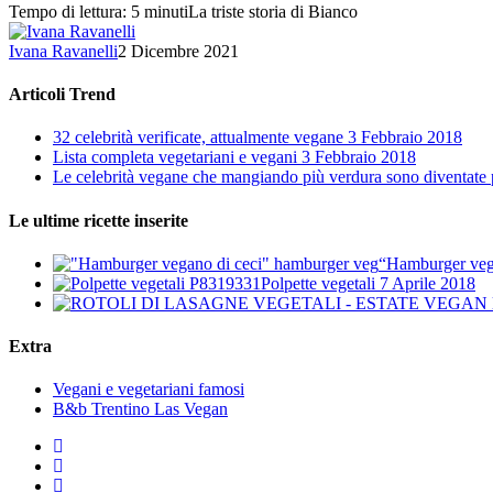
Tempo di lettura: 5 minutiLa triste storia di Bianco
Ivana Ravanelli
2 Dicembre 2021
Articoli Trend
32 celebrità verificate, attualmente vegane
3 Febbraio 2018
Lista completa vegetariani e vegani
3 Febbraio 2018
Le celebrità vegane che mangiando più verdura sono diventate 
Le ultime ricette inserite
“Hamburger veg
Polpette vegetali
7 Aprile 2018
Extra
Vegani e vegetariani famosi
B&b Trentino Las Vegan
twitter
facebook
instagram