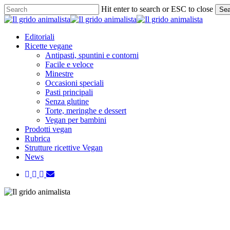
Skip
Hit enter to search or ESC to close
Sea
to
Close
main
Search
content
Menu
Editoriali
Ricette vegane
Antipasti, spuntini e contorni
Facile e veloce
Minestre
Occasioni speciali
Pasti principali
Senza glutine
Torte, meringhe e dessert
Vegan per bambini
Prodotti vegan
Rubrica
Strutture ricettive Vegan
News
twitter
facebook
instagram
email