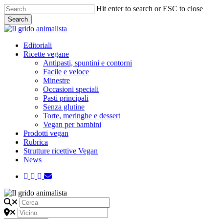
Skip
Hit enter to search or ESC to close
to
Search
main
Close
content
Search
Menu
Editoriali
Ricette vegane
Antipasti, spuntini e contorni
Facile e veloce
Minestre
Occasioni speciali
Pasti principali
Senza glutine
Torte, meringhe e dessert
Vegan per bambini
Prodotti vegan
Rubrica
Strutture ricettive Vegan
News
twitter
facebook
instagram
email