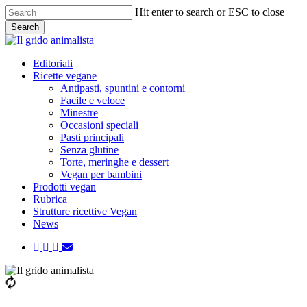
Skip
Hit enter to search or ESC to close
to
Search
main
Close
content
Search
Menu
Editoriali
Ricette vegane
Antipasti, spuntini e contorni
Facile e veloce
Minestre
Occasioni speciali
Pasti principali
Senza glutine
Torte, meringhe e dessert
Vegan per bambini
Prodotti vegan
Rubrica
Strutture ricettive Vegan
News
twitter
facebook
instagram
email