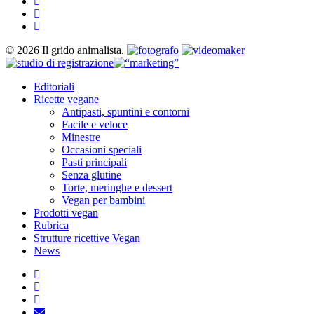
twitter
facebook
instagram
© 2026 Il grido animalista.
Close
Editoriali
Menu
Ricette vegane
Antipasti, spuntini e contorni
Facile e veloce
Minestre
Occasioni speciali
Pasti principali
Senza glutine
Torte, meringhe e dessert
Vegan per bambini
Prodotti vegan
Rubrica
Strutture ricettive Vegan
News
twitter
facebook
instagram
email