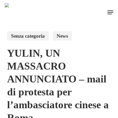
Skip
Men
to
main
content
Senza categoria
News
YULIN, UN
MASSACRO
ANNUNCIATO – mail
di protesta per
l’ambasciatore cinese a
Roma