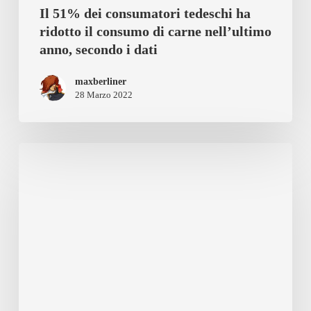
Il 51% dei consumatori tedeschi ha
nell’ultimo
ridotto il consumo di carne nell’ultimo
anno,
anno, secondo i dati
secondo
maxberliner
i
28 Marzo 2022
dati
Nuova
app
di
appuntamenti
vegani
pronta
a
fare