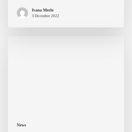
Ivana Merlo
3 Dicembre 2022
Il
51%
dei
consumatori
tedeschi
ha
ridotto
il
consumo
di
News
carne