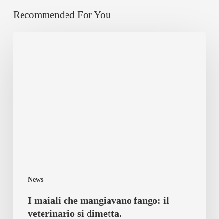
Recommended For You
I
maiali
che
mangiavano
fango:
il
veterinario
si
dimetta.
News
I maiali che mangiavano fango: il
veterinario si dimetta.