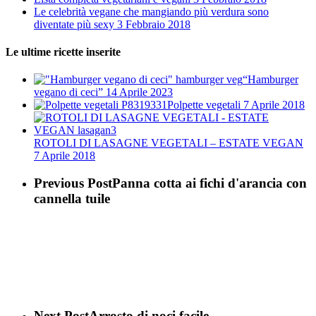
Le celebrità vegane che mangiando più verdura sono
diventate più sexy
3 Febbraio 2018
Le ultime ricette inserite
“Hamburger
vegano di ceci”
14 Aprile 2023
Polpette vegetali
7 Aprile 2018
ROTOLI DI LASAGNE VEGETALI – ESTATE VEGAN
7 Aprile 2018
Previous Post
Panna cotta ai fichi d'arancia con
cannella tuile
Next Post
Arrosto di noci facile