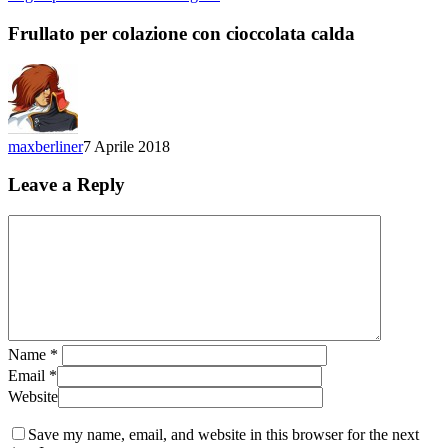
per
colazione
Frullato per colazione con cioccolata calda
con
cioccolata
calda
maxberliner
7 Aprile 2018
Leave a Reply
Name
*
Email
*
Website
Save my name, email, and website in this browser for the next