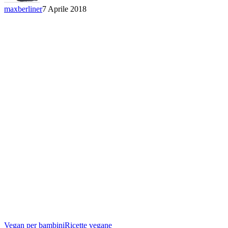
maxberliner
7 Aprile 2018
Frullato
Vegan per bambini
Ricette vegane