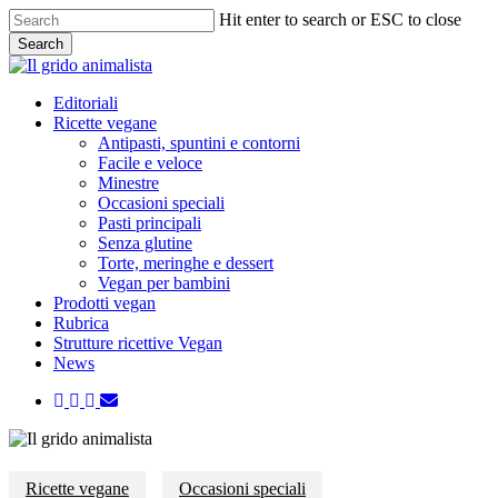
Skip
Hit enter to search or ESC to close
to
Search
main
Close
content
Search
Menu
Editoriali
Ricette vegane
Antipasti, spuntini e contorni
Facile e veloce
Minestre
Occasioni speciali
Pasti principali
Senza glutine
Torte, meringhe e dessert
Vegan per bambini
Prodotti vegan
Rubrica
Strutture ricettive Vegan
News
twitter
facebook
instagram
email
Ricette vegane
Occasioni speciali