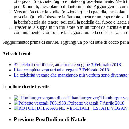
otto pezzi. Sbucciate l’aglio e tritatelo grossolanamente. Metti 
per 10 minuti, mescolando di tanto in tanto. Aggiungere il cumin
Versare l’aceto e la vodka (opzionale) nella padella, mescolare 
miscela. Quindi abbassare la fiamma, mettere un coperchio sulla
la barbabietola sia tenera, poi togli la padella dal fuoco e lascia
Trasferire la zuppa in un frullatore o in un robot da cucina e fru
continuamente. Controllare la stagionatura e la consistenza – se
Suggerimento: prima di servire, aggiungi un po ‘di latte di cocco per 
Articoli Trend
32 celebrità verificate, attualmente vegane
3 Febbraio 2018
Lista completa vegetariani e vegani
3 Febbraio 2018
Le celebrità vegane che mangiando più verdura sono diventate 
Le ultime ricette inserite
“Hamburger veg
Polpette vegetali
7 Aprile 2018
Previous Post
Budino di Natale