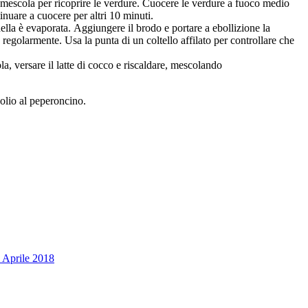
a e mescola per ricoprire le verdure. Cuocere le verdure a fuoco medio
nuare a cuocere per altri 10 minuti.
ella è evaporata. Aggiungere il brodo e portare a ebollizione la
egolarmente. Usa la punta di un coltello affilato per controllare che
la, versare il latte di cocco e riscaldare, mescolando
olio al peperoncino.
 Aprile 2018