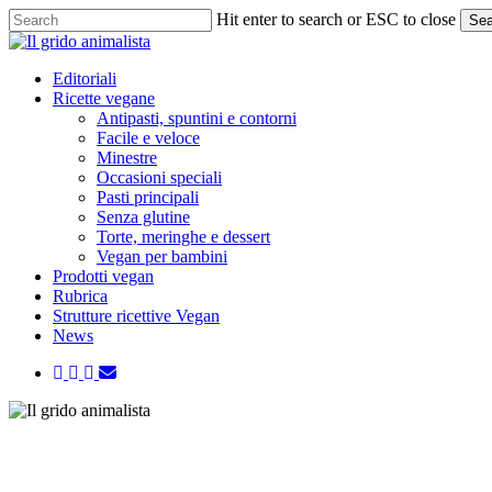
Skip
Hit enter to search or ESC to close
Sea
to
Close
main
Search
content
Menu
Editoriali
Ricette vegane
Antipasti, spuntini e contorni
Facile e veloce
Minestre
Occasioni speciali
Pasti principali
Senza glutine
Torte, meringhe e dessert
Vegan per bambini
Prodotti vegan
Rubrica
Strutture ricettive Vegan
News
twitter
facebook
instagram
email