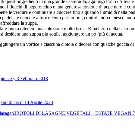
tutti questi ingredienti in una grande casseruola, aggiungi l’olio d’oliv
o, i fiocchi di peperoncino e una generosa torsione di pepe nero e conti
bene le verdure e continuare a cuocere fino a quando l’umidità nella pad
 padella e cuocere a fuoco lento per un’ora, controllando e mescolando r
 raffreddare la zuppa.
llare fino a ottenere una soluzione molto liscia. Rimetterlo nella casseruo
 si desidera una zuppa più sottile, aggiungere un po ‘più di acqua.
aggiungere un vortice a ciascuna ciotola o decora con qualche goccia di 
più sexy
3 Febbraio 2018
ano di ceci”
14 Aprile 2023
ROTOLI DI LASAGNE VEGETALI – ESTATE VEGAN
7