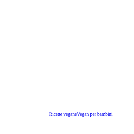
vegetali
Ricette vegane
Vegan per bambini